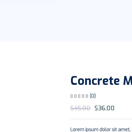
Concrete M
(0)
$
45.00
$
36.00
Lorem ipsum dolor sit amet, 